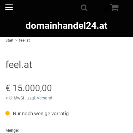
Warenkorb
0
Suche
domainhandel24.at
Start
feel.at
feel.at
Verkaufspreis: € 15.000,00
€ 15.000,00
inkl. MwSt.
,
zzgl. Versand
Nur noch wenige vorrätig
Menge: